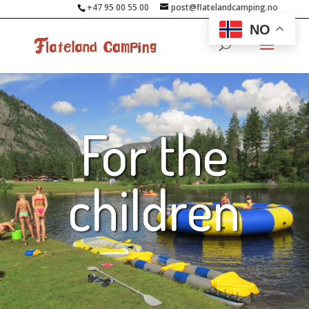
+47 95 00 55 00
post@flatelandcamping.no
NO
For the
children